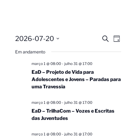
2026-07-20
Pesquisa
Navega
Procurar
Dia
eventos
do
e
Selecione
Em andamento
visual
a
navegação
Evento
data.
de
março 1 @ 08:00
-
julho 31 @ 17:00
visuais
EaD – Projeto de Vida para
Adolescentes e Jovens – Paradas para
de
uma Travessia
Eventos
março 1 @ 08:00
-
julho 31 @ 17:00
EaD – TrilhaCom – Vozes e Escritas
das Juventudes
março 1 @ 08:00
-
julho 31 @ 17:00