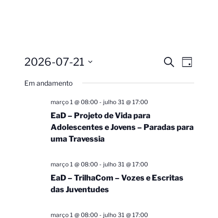
2026-07-21
Pesquisa
Navega
Procurar
Dia
eventos
do
e
Selecione
Em andamento
visual
a
navegação
Evento
data.
de
março 1 @ 08:00
-
julho 31 @ 17:00
visuais
EaD – Projeto de Vida para
Adolescentes e Jovens – Paradas para
de
uma Travessia
Eventos
março 1 @ 08:00
-
julho 31 @ 17:00
EaD – TrilhaCom – Vozes e Escritas
das Juventudes
março 1 @ 08:00
-
julho 31 @ 17:00