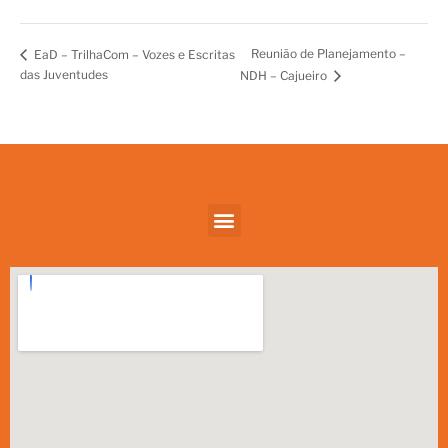
Reunião de Planejamento –
EaD – TrilhaCom – Vozes e Escritas
das Juventudes
NDH – Cajueiro