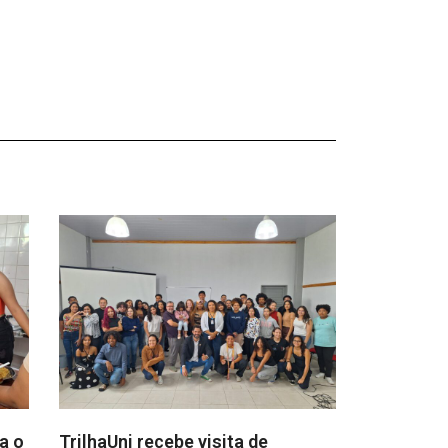
a o
TrilhaUni recebe visita de