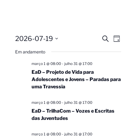
2026-07-19
Pesquisa
Navega
Procurar
Dia
eventos
do
e
Selecione
Em andamento
visual
a
navegação
Evento
data.
de
março 1 @ 08:00
-
julho 31 @ 17:00
visuais
EaD – Projeto de Vida para
Adolescentes e Jovens – Paradas para
de
uma Travessia
Eventos
março 1 @ 08:00
-
julho 31 @ 17:00
EaD – TrilhaCom – Vozes e Escritas
das Juventudes
março 1 @ 08:00
-
julho 31 @ 17:00