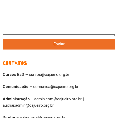
Enviar
CONTATOS
Cursos
EaD –
cursos@cajueiro.org.br
Comunicação –
comunica@cajueiro.org.br
Administração
–
admin.com@cajueiro.org.br
|
auxiliar.admin@cajueiro.org.br
Diretoria
–
diretoria@cajueiro.org.br