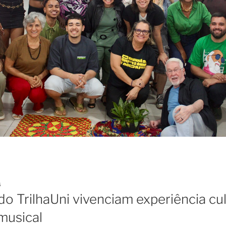
6
o TrilhaUni vivenciam experiência cu
musical