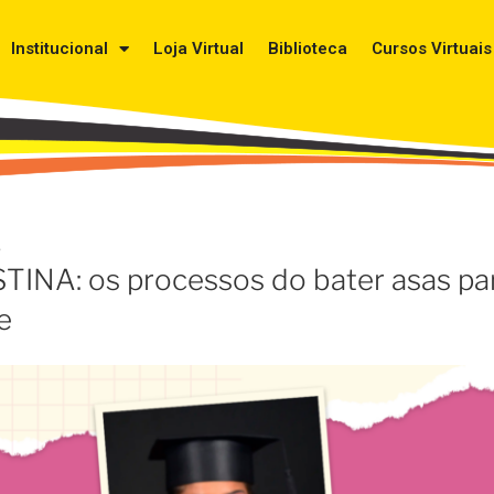
Institucional
Loja Virtual
Biblioteca
Cursos Virtuais
6
INA: os processos do bater asas pa
e