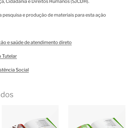
iça, Cidadania e Direitos Humanos (SJCDH).
a pesquisa e produção de materiais para esta ação
ção e saúde de atendimento direto
 Tutelar
stência Social
ados