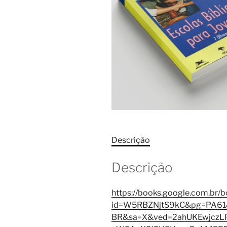
Descrição
Descrição
https://books.google.com.br/
id=W5RBZNjtS9kC&pg=PA61&l
BR&sa=X&ved=2ahUKEwjczL