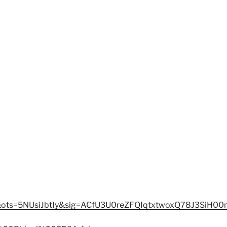
ots=5NUsiJbtIy&sig=ACfU3U0reZFQIqtxtwoxQ78J3SiH00n