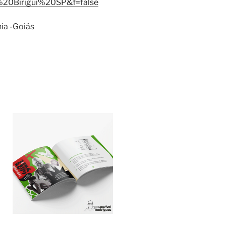
0Birigui%20SP&f=false
nia -Goiás