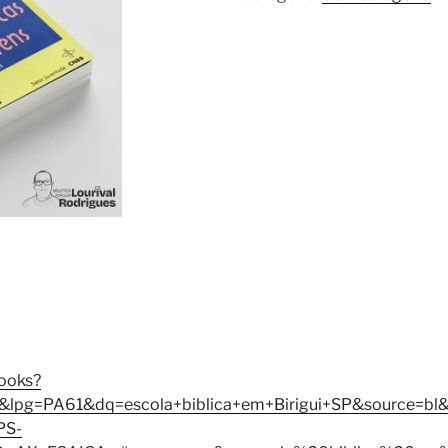
books?
pg=PA61&dq=escola+biblica+em+Birigui+SP&source=bl&
PS-