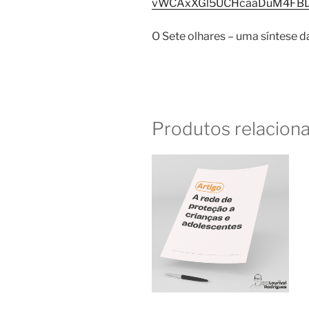
vWCAxXGl5UCHcaaDuM4FBDo
O Sete olhares – uma síntese d
Produtos relacion