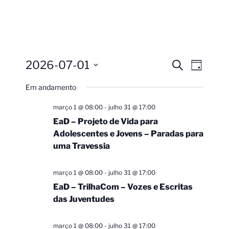
2026-07-01
Pesquisa
Navega
Procurar
Dia
eventos
do
e
Selecione
Em andamento
visual
a
navegação
Evento
data.
de
março 1 @ 08:00
-
julho 31 @ 17:00
visuais
EaD – Projeto de Vida para
Adolescentes e Jovens – Paradas para
de
uma Travessia
Eventos
março 1 @ 08:00
-
julho 31 @ 17:00
EaD – TrilhaCom – Vozes e Escritas
das Juventudes
março 1 @ 08:00
-
julho 31 @ 17:00