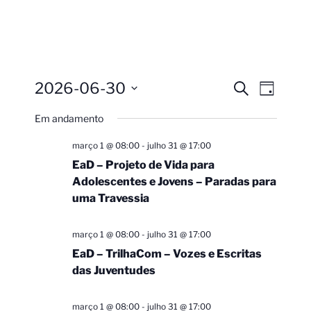
2026-06-30
Pesquisa
Navega
Procurar
Dia
eventos
do
e
Selecione
Em andamento
visual
a
navegação
Evento
data.
de
março 1 @ 08:00
-
julho 31 @ 17:00
visuais
EaD – Projeto de Vida para
Adolescentes e Jovens – Paradas para
de
uma Travessia
Eventos
março 1 @ 08:00
-
julho 31 @ 17:00
EaD – TrilhaCom – Vozes e Escritas
das Juventudes
março 1 @ 08:00
-
julho 31 @ 17:00