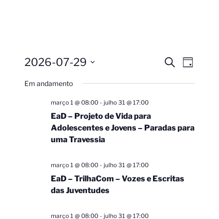
2026-07-29
Pesquisa
Navega
Procurar
Dia
eventos
do
e
Selecione
Em andamento
visual
a
navegação
Evento
data.
de
março 1 @ 08:00
-
julho 31 @ 17:00
visuais
EaD – Projeto de Vida para
Adolescentes e Jovens – Paradas para
de
uma Travessia
Eventos
março 1 @ 08:00
-
julho 31 @ 17:00
EaD – TrilhaCom – Vozes e Escritas
das Juventudes
março 1 @ 08:00
-
julho 31 @ 17:00