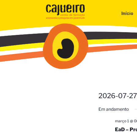
Início
2026-07-27
Selecione
Em andamento
a
data.
março 1 @ 0
EaD – Pro