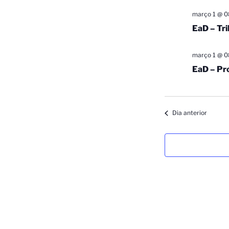
março 1 @ 0
EaD – Tr
março 1 @ 0
EaD – Pr
Dia anterior