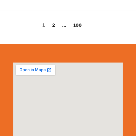
1
2
…
100