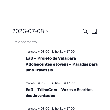
2026-07-08
Pesquisa
Navega
Procurar
Dia
eventos
do
e
Selecione
Em andamento
visual
a
navegação
Evento
data.
de
março 1 @ 08:00
-
julho 31 @ 17:00
visuais
EaD – Projeto de Vida para
Adolescentes e Jovens – Paradas para
de
uma Travessia
Eventos
março 1 @ 08:00
-
julho 31 @ 17:00
EaD – TrilhaCom – Vozes e Escritas
das Juventudes
março 1 @ 08:00
-
julho 31 @ 17:00