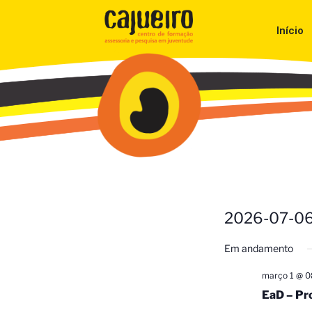
Início
2026-07-0
Selecione
Em andamento
a
data.
março 1 @ 0
EaD – Pro