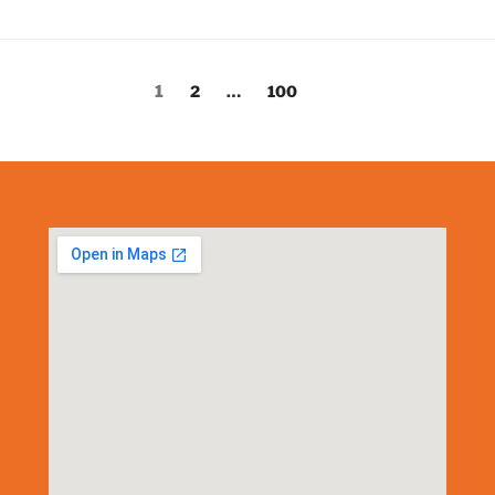
1
2
…
100