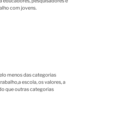
ara educadores, pesquisadores e
alho com jovens.
elo menos das categorias
abalho,a escola, os valores, a
do que outras categorias