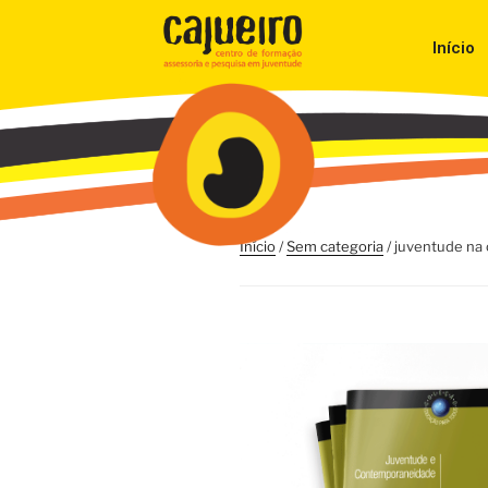
Início
Início
/
Sem categoria
/ juventude n