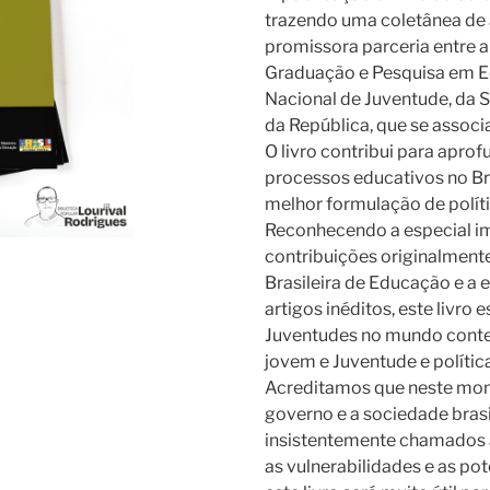
trazendo uma coletânea de 
promissora parceria entre 
Graduação e Pesquisa em E
Nacional de Juventude, da S
da República, que se asso
O livro contribui para apro
processos educativos no Br
melhor formulação de políti
Reconhecendo a especial i
contribuições originalment
Brasileira de Educação e a 
artigos inéditos, este livro 
Juventudes no mundo cont
jovem e Juventude e política
Acreditamos que neste mom
governo e a sociedade brasi
insistentemente chamados a
as vulnerabilidades e as po