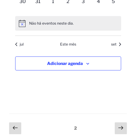
0
0
0
0
0
0
0
30
31
1
2
3
4
5
evento,
evento,
evento,
evento,
evento,
evento,
evento,
Não há eventos neste dia.
jul
Este mês
set
Adicionar agenda
2