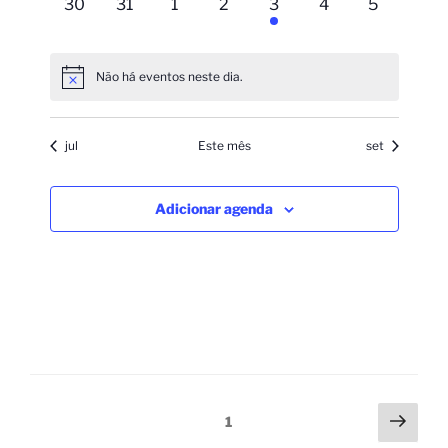
0
0
0
0
1
0
0
30
31
1
2
3
4
5
evento,
evento,
evento,
evento,
evento,
evento,
evento,
Não há eventos neste dia.
jul
Este mês
set
Adicionar agenda
1