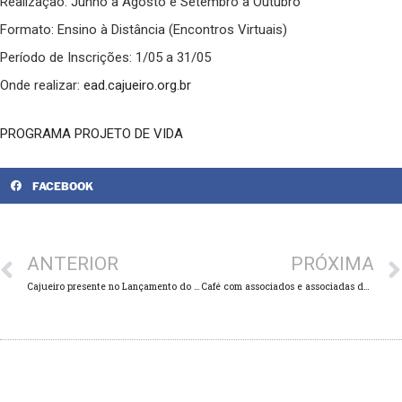
Realização: Junho a Agosto e Setembro a Outubro
Formato: Ensino à Distância (Encontros Virtuais)
Período de Inscrições: 1/05 a 31/05
Onde realizar:
ead.cajueiro.org.br
PROGRAMA PROJETO DE VIDA
FACEBOOK
ANTERIOR
PRÓXIMA
Cajueiro presente no Lançamento do livro “650 Gerações – O Brasil antes dos Europeus”
Café com associados e associadas do Cajueiro: diálogos sobre comunicação e andamento dos projetos