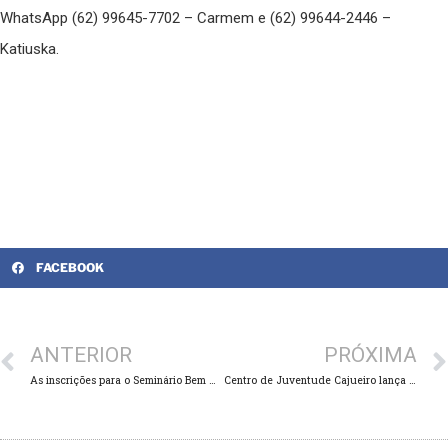
WhatsApp (62) 99645-7702 – Carmem e (62) 99644-2446 –
Katiuska.
FACEBOOK
ANTERIOR
PRÓXIMA
As inscrições para o Seminário Bem Viver – Tecendo Redes de Proteção à Vida, começam no próximo dia 23 de abril de 2020.
Centro de Juventude Cajueiro lança o Curso Virtual sobre “Projeto de vida de adolescentes e jovens: BNCC, Políticas e Práticas”