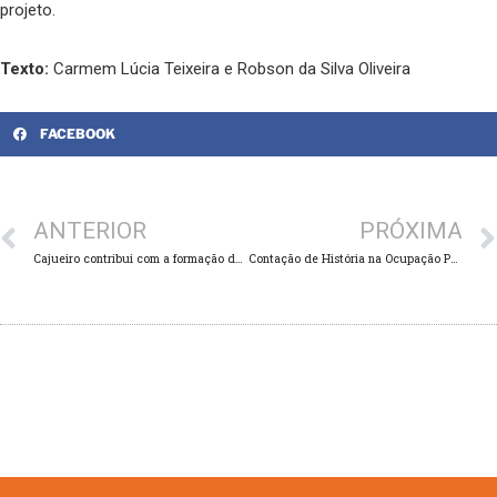
projeto.
Texto:
Carmem Lúcia Teixeira e Robson da Silva Oliveira
FACEBOOK
ANTERIOR
PRÓXIMA
Cajueiro contribui com a formação de assessores e educadores de adolescentes e jovens no Paraná
Contação de História na Ocupação Paulo Freire: Crianças Aprendem com a Joaninha