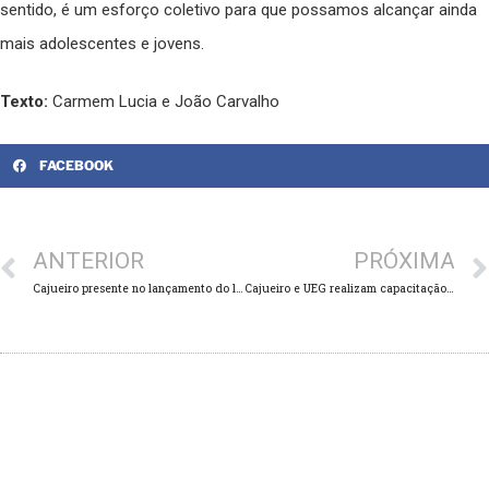
sentido, é um esforço coletivo para que possamos alcançar ainda
mais adolescentes e jovens.
Texto:
Carmem Lucia e João Carvalho
FACEBOOK
ANTERIOR
PRÓXIMA
Cajueiro presente no lançamento do livro “60 Anos do Golpe – Gerações de Luta”
Cajueiro e UEG realizam capacitação de universitários para trabalharem com estudantes do ensino médio em Iporá-GO