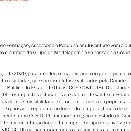
o de Formação, Assessoria e Pesquisa em Juventude vem a pú
ho científico do Grupo de Modelagem da Expansão da Covid-
ço de 2020, para atender a uma demanda do poder público e
ta resultados, que são discutidos e validados pelo Comitê 
e Pública do Estado de Goiás (COE-COVID-19). Os estudos 
19 e os impactos estimados no sistema de saúde no Estado 
ios de transmissibilidade e o comportamento da população
z a expansão da epidemia ao longo do tempo; estima a deman
pacientes com COVID-19, por macro-região do Estado de Goi
D-19 acumulados ao longo do tempo. O grupo desenvolve d
ID-GO-III) que incorpora todos os municípios assim como 