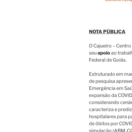
NOTA PÚBLICA
O Cajueiro – Centr
seu
apoio
ao trabal
Federal de Goiás.
Estruturado em mar
de pesquisa apresen
Emergência em Saúd
expansão da COVID-
considerando cenár
caracteriza e predi
hospitalares para 
de óbitos por COVI
simulação (ABM-COV