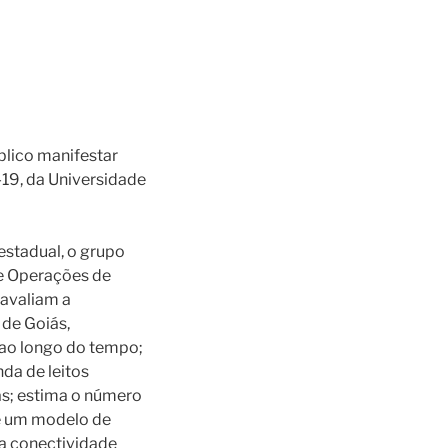
blico manifestar
19, da Universidade
stadual, o grupo
de Operações de
avaliam a
de Goiás,
 ao longo do tempo;
da de leitos
ás; estima o número
e um modelo de
a conectividade