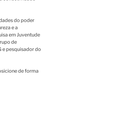
ridades do poder
reza e a
quisa em Juventude
grupo de
FG e pesquisador do
osicione de forma